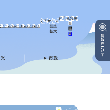
背景色変更
文字サイズ
白
 Foreign Residents
標準
黒
拡大
青
観光
市政