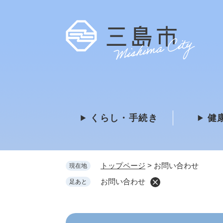
ペ
ー
ジ
の
先
頭
で
す
。
くらし・手続き
健
トップページ
>
お問い合わせ
現在地
お問い合わせ
足あと
本