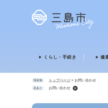
ペ
ー
ジ
の
先
頭
で
す
。
くらし・手続き
健
トップページ
>
お問い合わせ
現在地
お問い合わせ
足あと
本