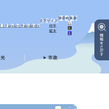
背景色変更
文字サイズ
白
 Foreign Residents
標準
黒
拡大
青
観光
市政