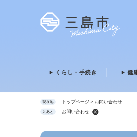
ペ
ー
ジ
の
先
頭
で
す
。
くらし・手続き
健
トップページ
>
お問い合わせ
現在地
お問い合わせ
足あと
本