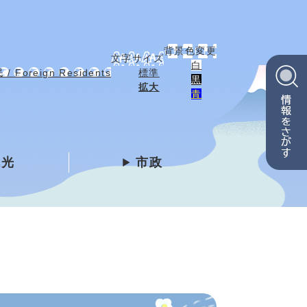
背景色変更
文字サイズ
白
 Foreign Residents
標準
黒
拡大
青
観光
市政