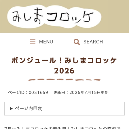
ペ
メニューを飛ばして本文へ
ー
ジ
の
先
頭
で
M
S
す
E
E
。
本
N
A
ボンジュール！みしまコロッケ
文
U
R
C
2026
H
ページID：0031669
更新日：2026年7月15日更新
ページ内目次