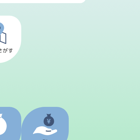
さがす
？