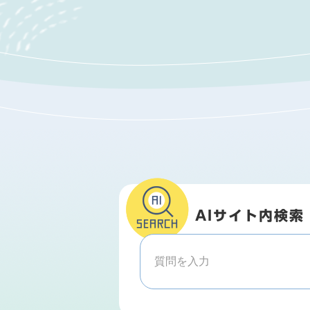
AIサイト内検索
A
I
サ
イ