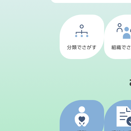
ト
内
検
索
分類でさがす
組織で