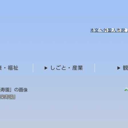
メニューを飛ばして本文へ
本文へ
外国人市民 / 
康・福祉
しごと・産業
湧水