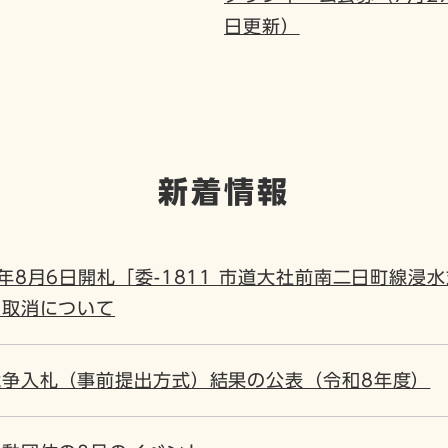
日更新）
新着情報
年8月6日開札「委-1811 市道大社前南二日町線
の取消について
競争入札（事前提出方式）結果の公表（令和8年度）