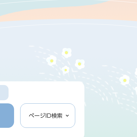
）
ページID検索