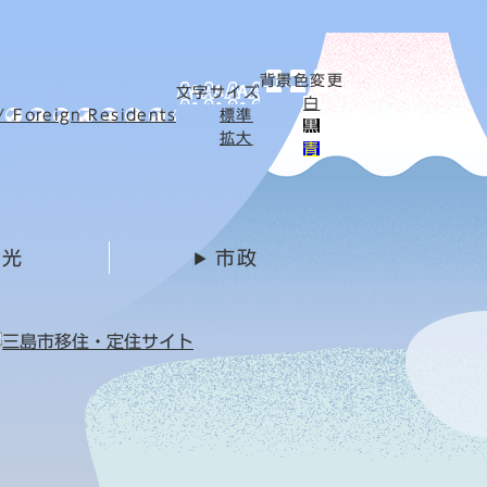
背景色変更
文字サイズ
白
Foreign Residents
標準
黒
拡大
青
観光
市政
は富士山からの贈り物「水の都三島」