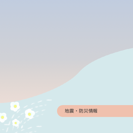
本
地震・防災情報
文