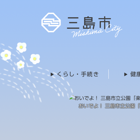
ペ
ー
ジ
の
先
頭
で
す
。
くらし・手続き
健
おいでよ！ 三島市立公園「楽寿園」