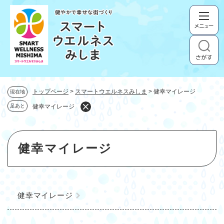
ペ
メニューを飛ばして本文へ
ー
ジ
の
先
頭
で
す
。
トップページ
>
スマートウエルネスみしま
>
健幸マイレージ
現在地
足あと
健幸マイレージ
本
健幸マイレージ
文
健幸マイレージ