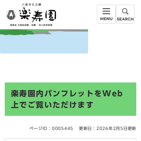
ペ
メニューを飛ばして本文へ
小浜池の水位 ▶
ー
ジ
の
先
頭
で
す
。
本
楽寿園内パンフレットをWeb
文
上でご覧いただけます
ページID：0005445
更新日：2026年2月5日更新