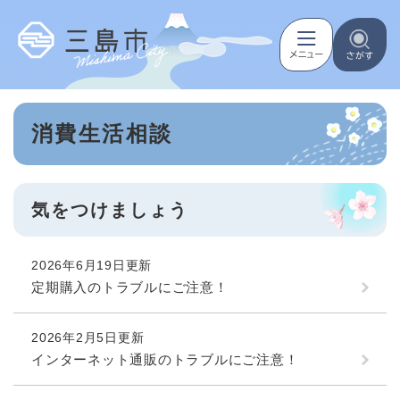
ペ
メニューを飛ばして本文へ
ー
ジ
の
先
頭
本
で
消費生活相談
文
す
。
気をつけましょう
2026年6月19日更新
定期購入のトラブルにご注意！
2026年2月5日更新
インターネット通販のトラブルにご注意！