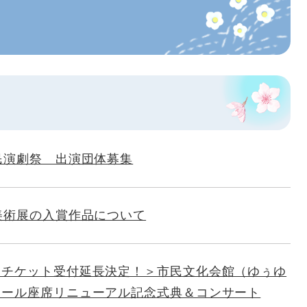
民演劇祭 出演団体募集
美術展の入賞作品について
定チケット受付延長決定！＞市民文化会館（ゆぅゆ
ホール座席リニューアル記念式典＆コンサート