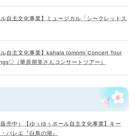
ール自主文化事業】ミュージカル「シークレットス
文化事業】kahala tomomi Concert Tour
ic songs♡（華原朋美さんコンサートツアー）
評販売中）【ゆぅゆぅホール自主文化事業】キー
ク・バレエ『白鳥の湖』