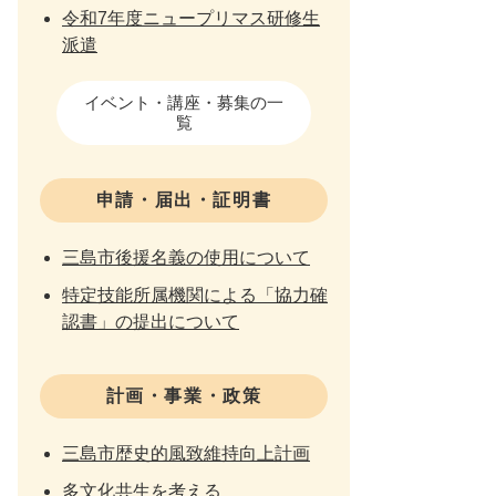
令和7年度ニュープリマス研修生
派遣
イベント・講座・募集の一
覧
申請・届出・証明書
三島市後援名義の使用について
特定技能所属機関による「協力確
認書」の提出について
計画・事業・政策
三島市歴史的風致維持向上計画
多文化共生を考える