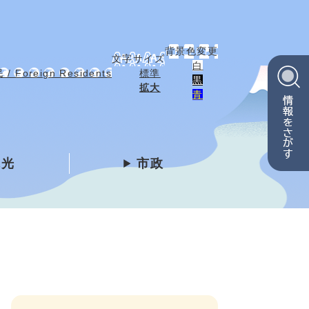
背景色変更
文字サイズ
白
 Foreign Residents
標準
黒
拡大
青
観光
市政