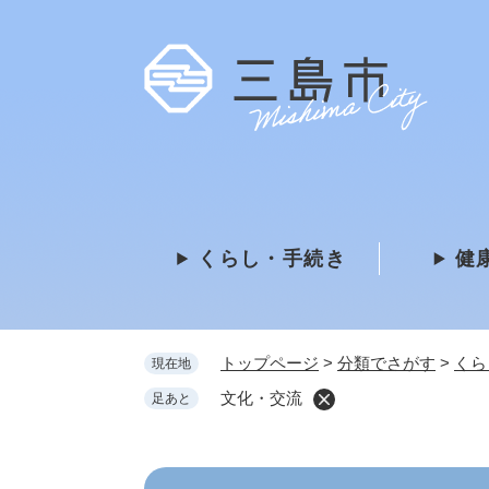
ペ
ー
ジ
の
先
頭
で
す
。
くらし・手続き
健
トップページ
>
分類でさがす
>
くら
現在地
文化・交流
足あと
本