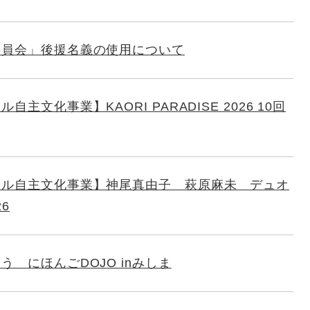
委員会」後援名義の使用について
主文化事業】KAORI PARADISE 2026 10回
ール自主文化事業】神尾真由子 萩原麻未 デュオ
6
う にほんごDOJO inみしま