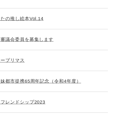
の推し絵本Vol.14
興審議会委員を募集します
ュープリマス
妹都市提携65周年記念（令和4年度）
フレンドシップ2023