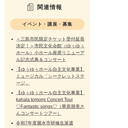
関連情報
イベント・講座・募集
＜三島市民限定チケット受付延長
決定！＞市民文化会館（ゆぅゆぅ
ホール）小ホール座席リニューア
ル記念式典＆コンサート
【ゆぅゆぅホール自主文化事業】
ミュージカル「シークレットステ
ージ」
【ゆぅゆぅホール自主文化事業】
kahala tomomi Concert Tour
♡Fantastic songs♡（華原朋美さ
んコンサートツアー）
令和7年度麗水市研修生派遣