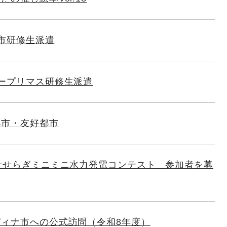
市研修生派遣
ープリマス研修生派遣
都市・友好都市
せせらぎミニミニ水力発電コンテスト 参加者を募
ィナ市への公式訪問（令和8年度）