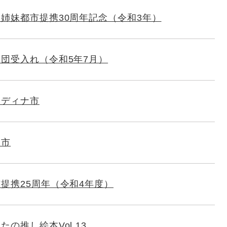
姉妹都市提携30周年記念（令和3年）
団受入れ（令和5年7月）
サディナ市
水市
提携25周年（令和4年度）
の推し絵本Vol.13