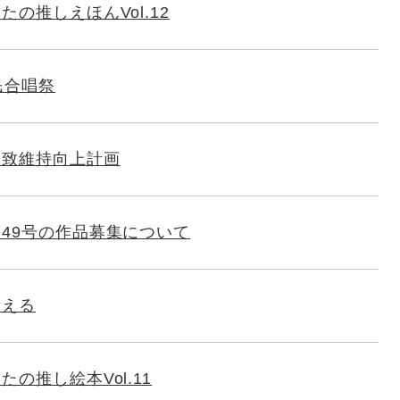
の推しえほんVol.12
民合唱祭
風致維持向上計画
49号の作品募集について
考える
の推し絵本Vol.11