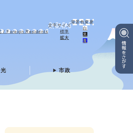
背景色変更
文字サイズ
白
 Foreign Residents
標準
黒
拡大
青
観光
市政