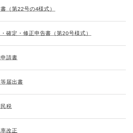
書（第22号の4様式）
・確定・修正申告書（第20号様式）
免申請書
動等届出書
市民税
税率改正