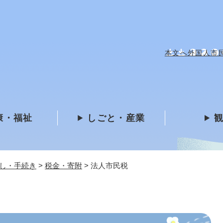
メニューを飛ばして本文へ
本文へ
外国人市民 /
康・福祉
しごと・産業
し・手続き
>
税金・寄附
>
法人市民税