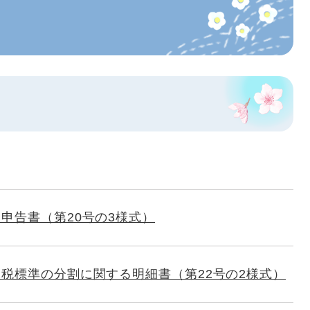
申告書（第20号の3様式）
税標準の分割に関する明細書（第22号の2様式）