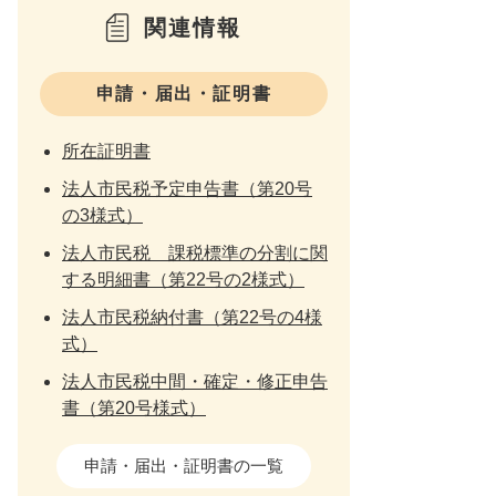
関連情報
申請・届出・証明書
所在証明書
法人市民税予定申告書（第20号
の3様式）
法人市民税 課税標準の分割に関
する明細書（第22号の2様式）
法人市民税納付書（第22号の4様
式）
法人市民税中間・確定・修正申告
書（第20号様式）
申請・届出・証明書の一覧