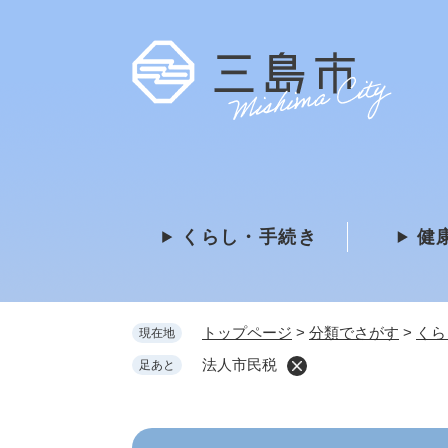
ペ
ー
ジ
の
先
頭
で
す
。
くらし・手続き
健
トップページ
>
分類でさがす
>
くら
現在地
法人市民税
足あと
本