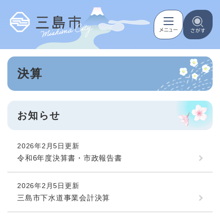
ペ
メニューを飛ばして本文へ
ー
ジ
の
先
頭
本
で
決算
文
す
。
お知らせ
2026年2月5日更新
令和6年度決算書・市政報告書
2026年2月5日更新
三島市下水道事業会計決算