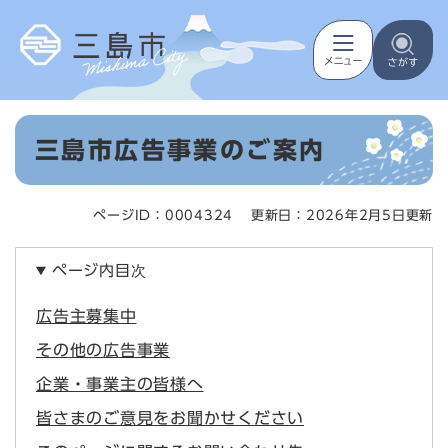
ペ
メニューを飛ばして本文へ
ー
ジ
の
先
頭
本
で
三島市広告事業のご案内
文
す
。
ページID：0004324
更新日：2026年2月5日更新
ページ内目次
広告主募集中
その他の広告事業
企業・事業主の皆様へ
皆さまのご意見をお聞かせください