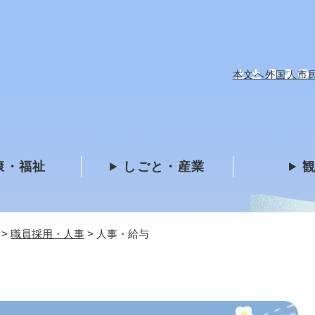
メニューを飛ばして本文へ
本文へ
外国人市民 /
康・福祉
しごと・産業
>
職員採用・人事
>
人事・給与