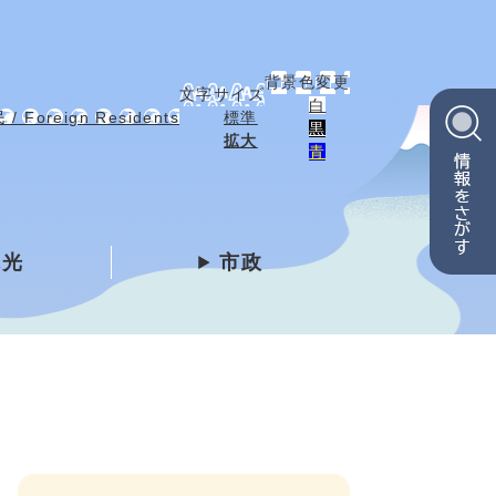
背景色変更
文字サイズ
白
 Foreign Residents
標準
黒
拡大
青
観光
市政