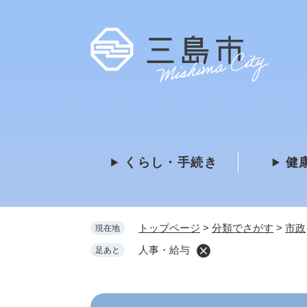
ペ
ー
ジ
の
先
頭
で
す
。
くらし・手続き
健
トップページ
>
分類でさがす
>
市政
現在地
人事・給与
足あと
本