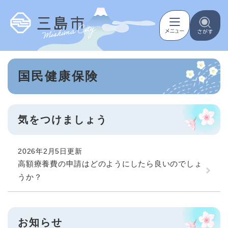
ペ
メニューを飛ばして本文へ
ー
ジ
の
先
頭
本
で
国民健康保険
文
す
。
気をつけましょう
2026年2月5日更新
高額療養費の申請はどのようにしたら良いのでしょ
うか？
お知らせ