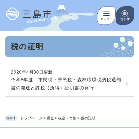
ペ
メニューを飛ばして本文へ
ー
ジ
の
先
頭
本
で
税の証明
文
す
。
2026年4月30日更新
令和8年度 市民税・県民税・森林環境税納税通知
書の発送と課税（所得）証明書の発行
トップページ
>
税金
>
税金・寄附
>
税の証明
現在地