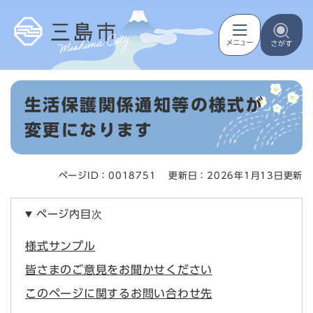
ペ
メニューを飛ばして本文へ
ー
ジ
の
先
頭
本
で
生活保護関係通知等の様式が
文
す
。
変更になります
ページID：0018751
更新日：2026年1月13日更新
ページ内目次
様式サンプル
皆さまのご意見をお聞かせください
このページに関するお問い合わせ先