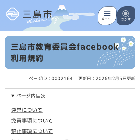
ペ
メニューを飛ばして本文へ
ー
ジ
の
先
頭
本
で
三島市教育委員会facebook
文
す
。
利用規約
ページID：0002164
更新日：2026年2月5日更新
ページ内目次
運営について
免責事項について
禁止事項について