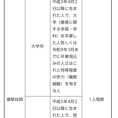
平成3年4月2
日以降に生ま
れた人で、大
学（建築に関
する学部・学
科）を卒業し
た人若しくは
大学卒
令和9年3月ま
でに卒業見込
みの人又はこ
れと同等程度
の学力（職務
経験）を有す
る人
建築技師
1人程度
平成5年4月2
日以降に生ま
れた人で、短