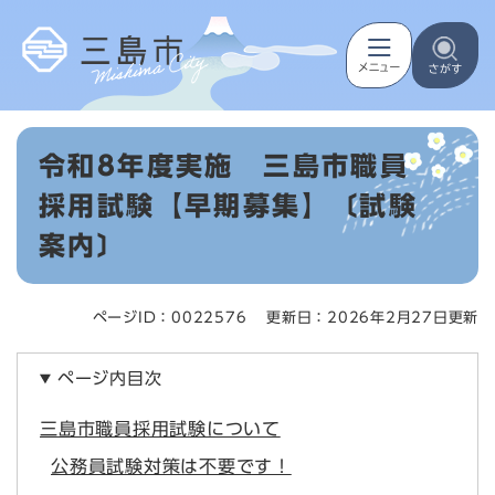
ペ
メニューを飛ばして本文へ
ー
ジ
の
先
頭
本
で
令和8年度実施 三島市職員
文
す
。
採用試験【早期募集】〔試験
案内〕
ページID：0022576
更新日：2026年2月27日更新
ページ内目次
三島市職員採用試験について
公務員試験対策は不要です！