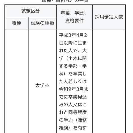
職種と資格などの一覧
試験区分
年齢、学歴、
採用予定人数
資格要件
職種
試験の種類
平成3年4月2
日以降に生ま
れた人で、大
学（土木に関
する学部・学
科）を卒業し
た人若しくは
大学卒
令和9年3月ま
でに卒業見込
みの人又はこ
れと同等程度
の学力（職務
経験）を有す