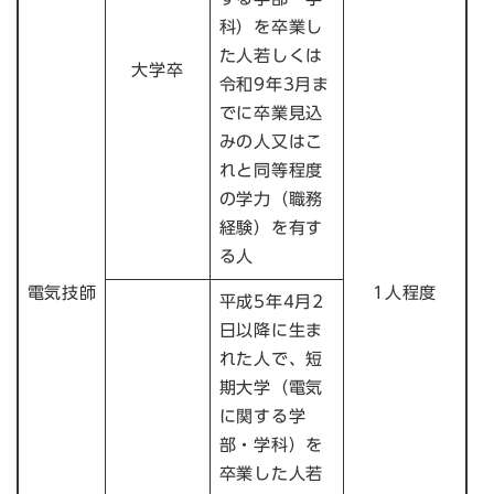
科）を卒業し
た人若しくは
大学卒
令和9年3月ま
でに卒業見込
みの人又はこ
れと同等程度
の学力（職務
経験）を有す
る人
電気技師
1人程度
平成5年4月2
日以降に生ま
れた人で、短
期大学（電気
に関する学
部・学科）を
卒業した人若