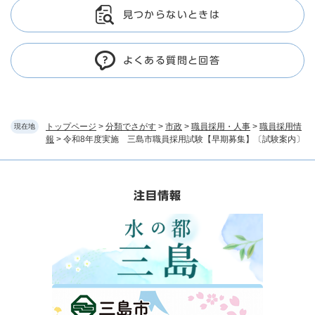
見つからないときは
よくある質問と回答
トップページ
>
分類でさがす
>
市政
>
職員採用・人事
>
職員採用情
現在地
報
>
令和8年度実施 三島市職員採用試験【早期募集】〔試験案内〕
注目情報