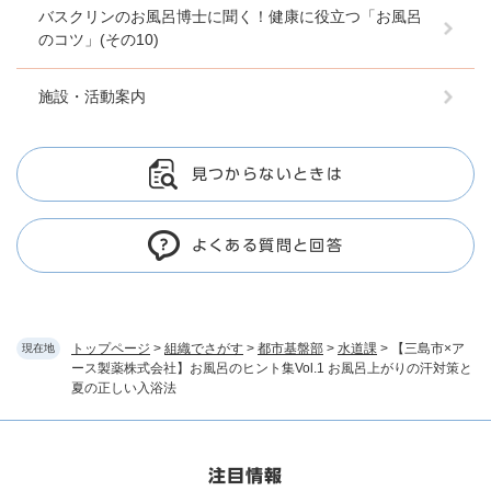
バスクリンのお風呂博士に聞く！健康に役立つ「お風呂
のコツ」(その10)
施設・活動案内
見つからないときは
よくある質問と回答
トップページ
>
組織でさがす
>
都市基盤部
>
水道課
>
【三島市×ア
現在地
ース製薬株式会社】お風呂のヒント集Vol.1 お風呂上がりの汗対策と
夏の正しい入浴法
注目情報