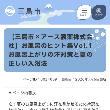
ペ
メニューを飛ばして本文へ
ー
ジ
の
先
頭
本
で
【三島市×アース製薬株式会
文
す
。
社】お風呂のヒント集Vol.1
お風呂上がりの汗対策と夏の
正しい入浴法
ページID：0034089
更新日：2026年7月6日更新
ページ内目次
Q1 夏のお風呂上がりに汗を引かせるため冷房を