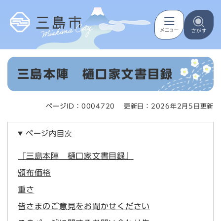
ペ
メニューを飛ばして本文へ
ー
ジ
の
先
頭
本
で
三島本陣 樋口家文書目録
文
す
。
ページID：0004720
更新日：2026年2月5日更新
ページ内目次
『三島本陣 樋口家文書目録』
頒布価格
重さ
皆さまのご意見をお聞かせください