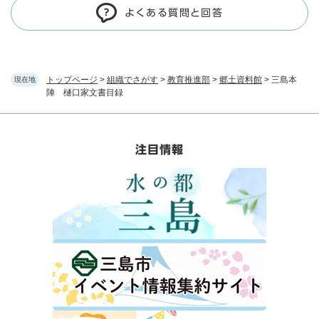
よくある質問と回答
トップページ
>
組織でさがす
>
教育推進部
>
郷土資料館
>
三島本
現在地
陣 樋口家文書目録
注目情報