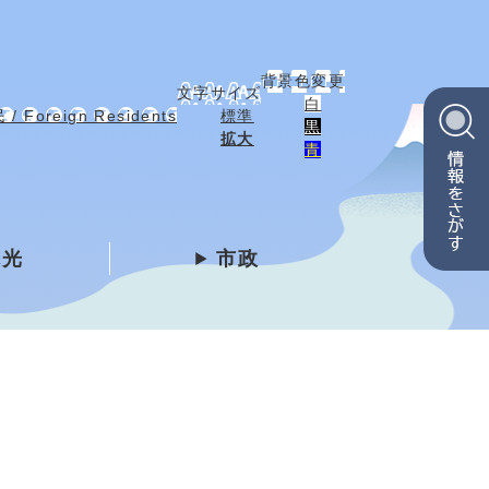
背景色変更
文字サイズ
白
 Foreign Residents
標準
黒
拡大
青
観光
市政