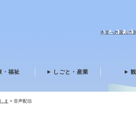
メニューを飛ばして本文へ
本文へ
外国人市民 /
康・福祉
しごと・産業
しま
>
音声配信