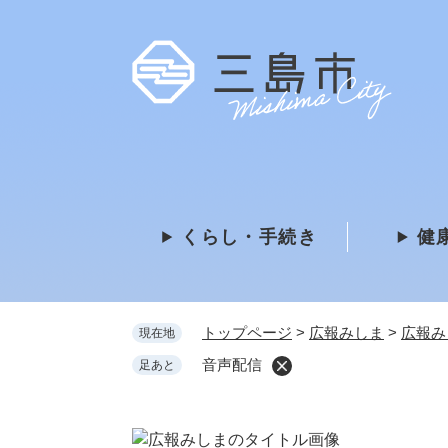
ペ
ー
ジ
の
先
頭
で
す
。
くらし・手続き
健
トップページ
>
広報みしま
>
広報み
現在地
音声配信
足あと