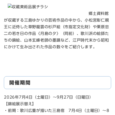
郷土資料館
が収蔵する三島ゆかりの芸術作品の中から、小松宮彰仁親
王に近侍した草野龍雲の杉戸絵（市指定文化財）や栗原忠
二の若き日の作品《月島の夕》（同前）、歌川派の絵師た
ちの錦絵、山本玄峰老師の墨蹟など、江戸時代末から昭和
にかけて生み出された作品の数々をご紹介します。
開催期間
2026年7月4日（土曜日）～9月27日（日曜日）
【錦絵展示替え】
・前期：歌川広重が描いた三島宿 7月4日（土曜日）～8