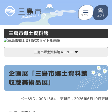
ペ
メニューを飛ばして本文へ
ー
ジ
の
先
頭
三島市郷土資料館
で
す
。
三島市郷土資料館メニュー
本
企画展「三島市郷土資料館
文
収蔵美術品展」
ページID：0031584
更新日：2026年6月10日更新