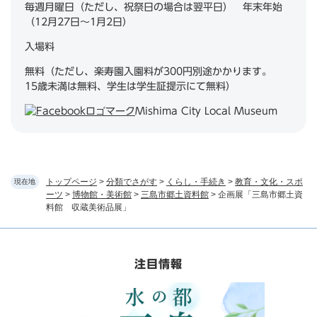
毎週月曜日（ただし、祝祭日の場合は翌平日） 年末年始
（12月27日～1月2日）
入場料
無料（ただし、楽寿園入園料が300円別途かかります。
15歳未満は無料、学生は学生証提示にて無料）
Mishima City Local Museum
トップページ
>
分類でさがす
>
くらし・手続き
>
教育・文化・スポ
現在地
ーツ
>
博物館・美術館
>
三島市郷土資料館
>
企画展「三島市郷土資
料館 収蔵美術品展」
注目情報