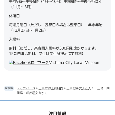
午前9時～午後5時（4月～10月）午前9時～午後4時30分
（11月～3月）
休館日
毎週月曜日（ただし、祝祭日の場合は翌平日） 年末年始
（12月27日～1月2日）
入場料
無料（ただし、楽寿園入園料が300円別途かかります。
15歳未満は無料、学生は学生証提示にて無料）
Mishima City Local Museum
トップページ
>
三島市郷土資料館
>
三島宿を支えた人々 三島 問
現在地
屋場・町役場文書から
注目情報