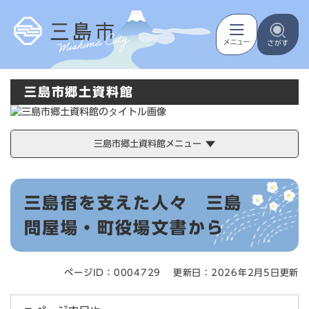
ペ
メニューを飛ばして本文へ
ー
ジ
の
先
頭
三島市郷土資料館
で
す
。
三島市郷土資料館メニュー
本
三島宿を支えた人々 三島
文
問屋場・町役場文書から
ページID：0004729
更新日：2026年2月5日更新