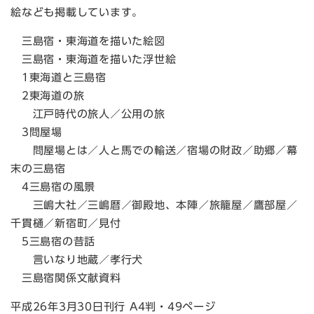
絵なども掲載しています。
三島宿・東海道を描いた絵図
三島宿・東海道を描いた浮世絵
1東海道と三島宿
2東海道の旅
江戸時代の旅人／公用の旅
3問屋場
問屋場とは／人と馬での輸送／宿場の財政／助郷／幕
末の三島宿
4三島宿の風景
三嶋大社／三嶋暦／御殿地、本陣／旅籠屋／鷹部屋／
千貫樋／新宿町／見付
5三島宿の昔話
言いなり地蔵／孝行犬
三島宿関係文献資料
平成26年3月30日刊行 A4判・49ページ