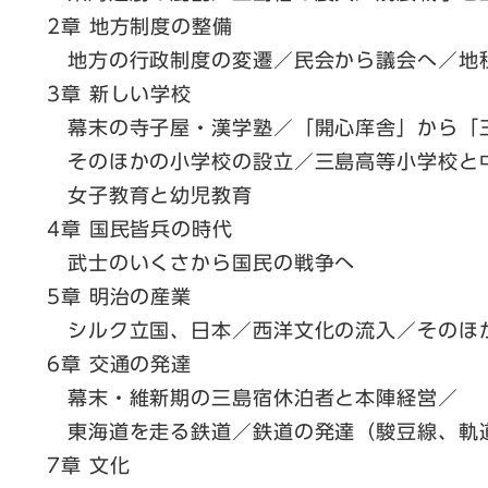
2章 地方制度の整備
地方の行政制度の変遷／民会から議会へ／地
3章 新しい学校
幕末の寺子屋・漢学塾／「開心庠舎」から「
そのほかの小学校の設立／三島高等小学校と
女子教育と幼児教育
4章 国民皆兵の時代
武士のいくさから国民の戦争へ
5章 明治の産業
シルク立国、日本／西洋文化の流入／そのほ
6章 交通の発達
幕末・維新期の三島宿休泊者と本陣経営／
東海道を走る鉄道／鉄道の発達（駿豆線、軌
7章 文化