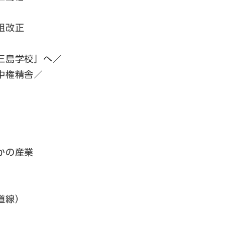
租改正
三島学校」へ／
中権精舎／
かの産業
道線）