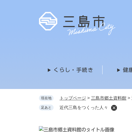
ペ
ー
ジ
の
先
頭
で
す
。
くらし・手続き
健
トップページ
>
三島市郷土資料館
>
現在地
近代三島をつくった人々
足あと