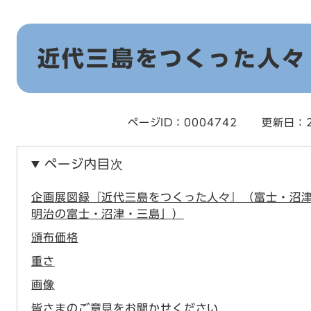
本
近代三島をつくった人々
文
ページID：0004742
更新日：2
ページ内目次
企画展図録『近代三島をつくった人々』（富士・沼津
明治の富士・沼津・三島」）
頒布価格
重さ
画像
皆さまのご意見をお聞かせください