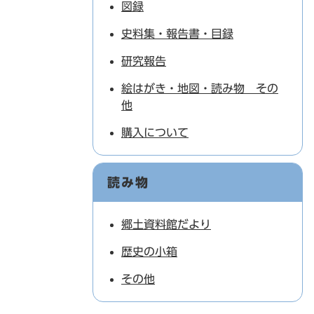
図録
史料集・報告書・目録
研究報告
絵はがき・地図・読み物 その
他
購入について
読み物
郷土資料館だより
歴史の小箱
その他