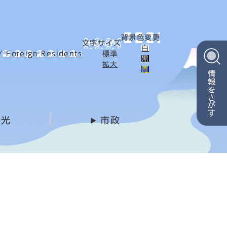
背景色変更
文字サイズ
白
Foreign Residents
標準
黒
拡大
青
観光
市政