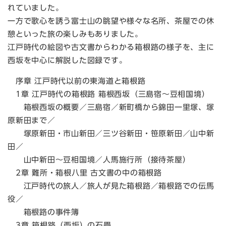
れていました。
一方で歌心を誘う富士山の眺望や様々な名所、茶屋での休
憩といった旅の楽しみもありました。
江戸時代の絵図や古文書からわかる箱根路の様子を、主に
西坂を中心に解説した図録です。
序章 江戸時代以前の東海道と箱根路
1章 江戸時代の箱根路 箱根西坂（三島宿～豆相国境）
箱根西坂の概要／三島宿／新町橋から錦田一里塚、塚
原新田まで／
塚原新田・市山新田／三ツ谷新田・笹原新田／山中新
田／
山中新田～豆相国境／人馬施行所（接待茶屋）
2章 難所・箱根八里 古文書の中の箱根路
江戸時代の旅人／旅人が見た箱根路／箱根路での伝馬
役／
箱根路の事件簿
3章 箱根路（西坂）の石畳