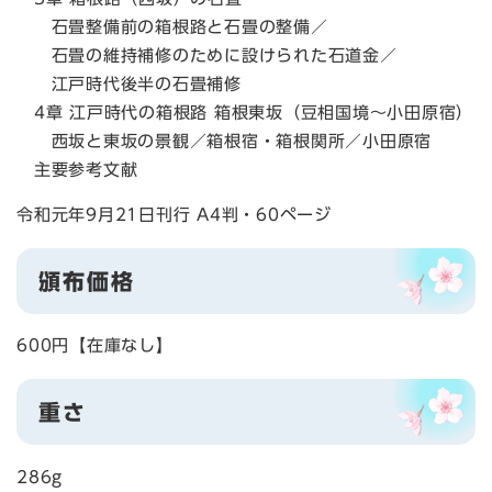
石畳整備前の箱根路と石畳の整備／
石畳の維持補修のために設けられた石道金／
江戸時代後半の石畳補修
4章 江戸時代の箱根路 箱根東坂（豆相国境～小田原宿）
西坂と東坂の景観／箱根宿・箱根関所／小田原宿
主要参考文献
令和元年9月21日刊行 A4判・60ページ
頒布価格
600円【在庫なし】
重さ
286g