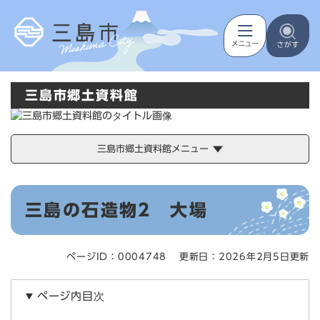
ペ
メニューを飛ばして本文へ
ー
ジ
の
先
頭
三島市郷土資料館
で
す
。
三島市郷土資料館メニュー
本
三島の石造物2 大場
文
ページID：0004748
更新日：2026年2月5日更新
ページ内目次