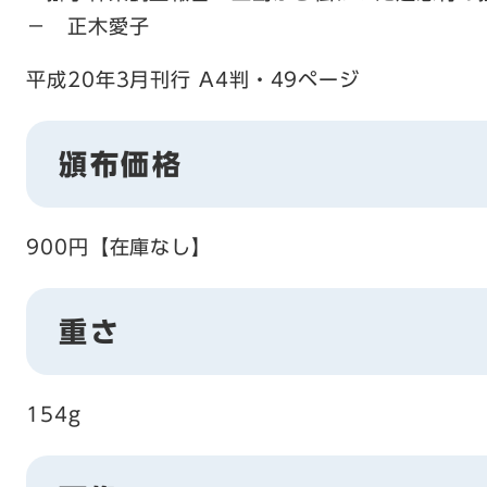
− 正木愛子
平成20年3月刊行 A4判・49ページ
頒布価格
900円【在庫なし】
重さ
154g