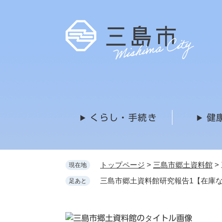
ペ
ー
ジ
の
先
頭
で
す
。
くらし・手続き
健
トップページ
>
三島市郷土資料館
>
現在地
三島市郷土資料館研究報告1【在庫
足あと