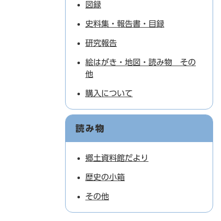
図録
史料集・報告書・目録
研究報告
絵はがき・地図・読み物 その
他
購入について
読み物
郷土資料館だより
歴史の小箱
その他