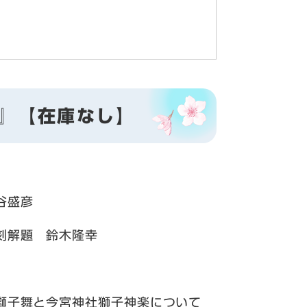
1』【在庫なし】
谷盛彦
刻解題 鈴木隆幸
獅子舞と今宮神社獅子神楽について