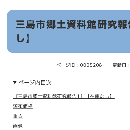
本
三島市郷土資料館研究報
文
し】
ページID：0005208
更新日：
ページ内目次
『三島市郷土資料館研究報告1』【在庫なし】
頒布価格
重さ
画像