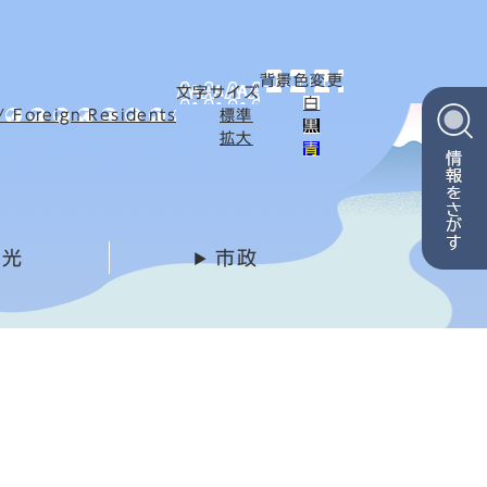
背景色変更
文字サイズ
白
Foreign Residents
標準
黒
拡大
青
観光
市政