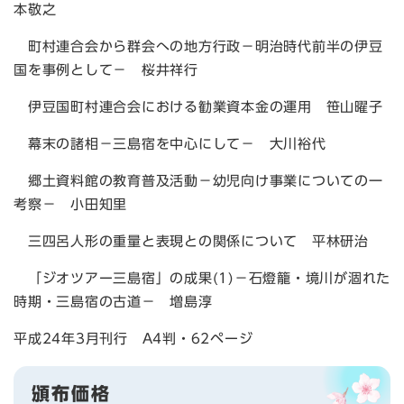
本敬之
町村連合会から群会への地方行政－明治時代前半の伊豆
国を事例として－ 桜井祥行
伊豆国町村連合会における勧業資本金の運用 笹山曜子
幕末の諸相－三島宿を中心にして－ 大川裕代
郷土資料館の教育普及活動－幼児向け事業についての一
考察－ 小田知里
三四呂人形の重量と表現との関係について 平林研治
「ジオツアー三島宿」の成果(1)－石燈籠・境川が涸れた
時期・三島宿の古道－ 増島淳
平成24年3月刊行 A4判・62ページ
頒布価格