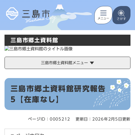
ペ
メニューを飛ばして本文へ
ー
ジ
の
先
頭
三島市郷土資料館
で
す
。
三島市郷土資料館メニュー
本
三島市郷土資料館研究報告
文
5【在庫なし】
ページID：0005212
更新日：2026年2月5日更新