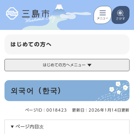
ペ
メニューを飛ばして本文へ
ー
ジ
の
先
頭
で
はじめての方へ
す
。
はじめての方へメニュー
本
외국어（한국）
文
ページID：0018423
更新日：2026年1月14日更新
ページ内目次