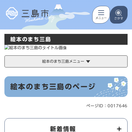
ペ
メニューを飛ばして本文へ
ー
ジ
の
先
頭
絵本のまち三島
で
す
。
絵本のまち三島メニュー
本
絵本のまち三島のページ
文
ページID：0017646
新着情報