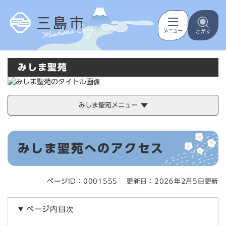
ペ
メニューを飛ばして本文へ
ー
ジ
の
先
頭
みしま聖苑
で
す
。
みしま聖苑メニュー
本
みしま聖苑へのアクセス
文
ページID：0001555
更新日：2026年2月5日更新
ページ内目次