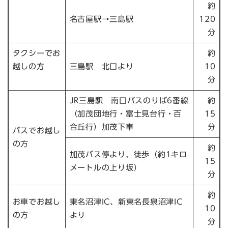
約
名古屋駅→三島駅
120
分
タクシーでお
約
越しの方
三島駅 北口より
10
分
JR三島駅 南口バスのりば6番線
約
（加茂団地行・富士見台行・百
15
合丘行）加茂下車
分
バスでお越し
の方
約
加茂バス停より、徒歩（約1キロ
15
メートルの上り坂）
分
約
お車でお越し
東名沼津IC、新東名長泉沼津IC
10
の方
より
分