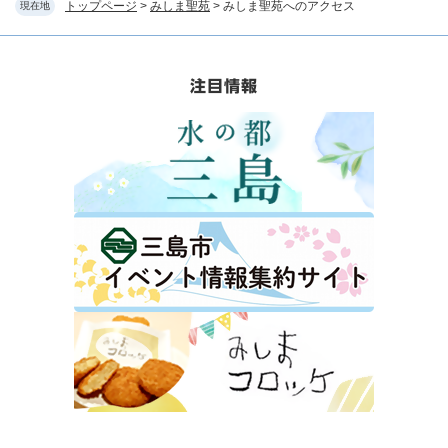
トップページ
>
みしま聖苑
>
みしま聖苑へのアクセス
現在地
注目情報